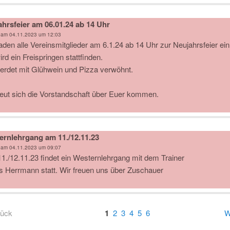
hrsfeier am 06.01.24 ab 14 Uhr
 am
04.11.2023 um 12:03
laden alle Vereinsmitglieder am 6.1.24 ab 14 Uhr zur Neujahrsfeier ein
rd ein Freispringen stattfinden.
werdet mit Glühwein und Pizza verwöhnt.
reut sich die Vorstandschaft über Euer kommen.
ernlehrgang am 11./12.11.23
 am
04.11.2023 um 09:07
1./12.11.23 findet ein Westernlehrgang mit dem Trainer
s Herrmann statt. Wir freuen uns über Zuschauer
rück
1
2
3
4
5
6
W