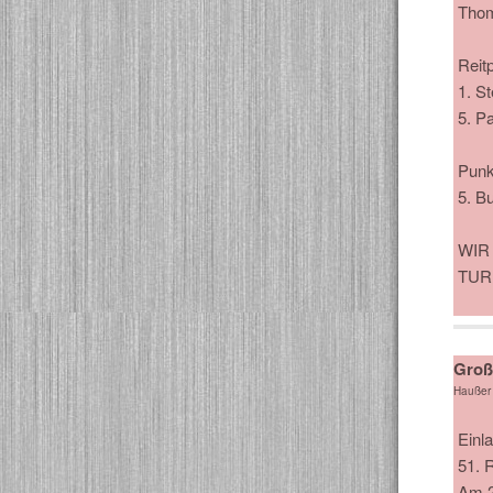
Thom
Reit
1. S
5. Pa
Punk
5. B
WIR
TURNI
Große
Haußer
Einl
51. R
Am 2