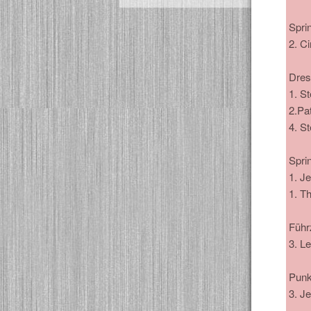
Spri
2. Ci
Dres
1. S
2.Pat
4. S
Spri
1. J
1. T
Führ
3. L
Punk
3. J