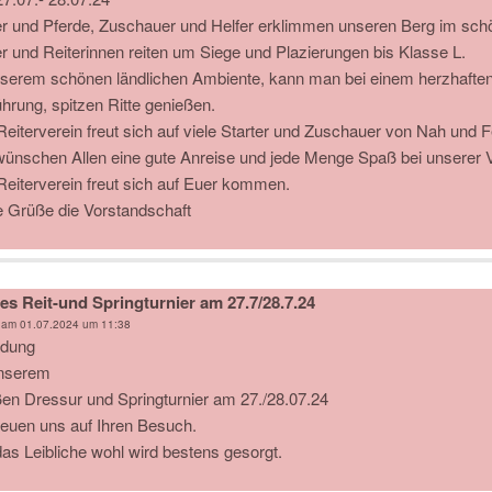
er und Pferde, Zuschauer und Helfer erklimmen unseren Berg im sc
er und Reiterinnen reiten um Siege und Plazierungen bis Klasse L.
nserem schönen ländlichen Ambiente, kann man bei einem herzhaften
ührung, spitzen Ritte genießen.
Reiterverein freut sich auf viele Starter und Zuschauer von Nah und F
wünschen Allen eine gute Anreise und jede Menge Spaß bei unserer V
Reiterverein freut sich auf Euer kommen.
e Grüße die Vorstandschaft
s Reit-und Springturnier am 27.7/28.7.24
 am
01.07.2024 um 11:38
adung
nserem
en Dressur und Springturnier am 27./28.07.24
freuen uns auf Ihren Besuch.
das Leibliche wohl wird bestens gesorgt.