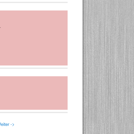
.
eiter ->