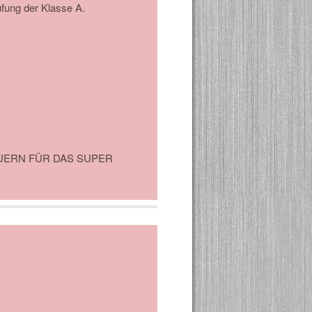
üfung der Klasse A.
UERN FÜR DAS SUPER