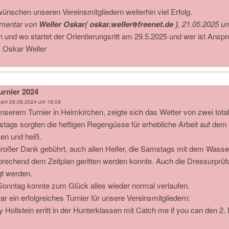
wünschen unseren Vereinsmitgliedern weiterhin viel Erfolg.
mentar von
Weller Oskar( oskar.weller
freenet.de )
,
21.05.2025 u
 und wo startet der Orientierungsritt am 29.5.2025 und wer ist Anspr
 Oskar Weller
urnier 2024
 am
28.08.2024 um 16:09
unserem Turnier in Heimkirchen, zeigte sich das Wetter von zwei total
tags sorgten die heftigen Regengüsse für erhebliche Arbeit auf dem
ken und heiß.
großer Dank gebührt, auch allen Helfer, die Samstags mit dem Wasse
prechend dem Zeitplan geritten werden konnte. Auch die Dressurprüfu
gt werden.
onntag konnte zum Glück alles wieder normal verlaufen.
ar ein erfolgreiches Turnier für unsere Vereinsmitgliedern:
 Hollstein erritt in der Hunterklassen mit Catch me if you can den 2. 