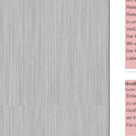
Reit
Reit
In u
Verf
Der 
Wir 
Der 
Lieb
Große
Haußer
Einl
zu u
Groß
wir 
Für 