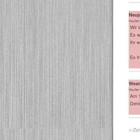
Neuja
Haußer
Wir 
Es wi
Ihr 
Es f
West
Haußer
Am 1
Deni
<-Zu