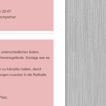
m 22:47
:
echpartner.
 unterschiedlichen Seiten.
 Vereinsgelände. Sontags war es
r zu kämpfen hatten, damit
ngen mussten in die Reithalle
Platz,