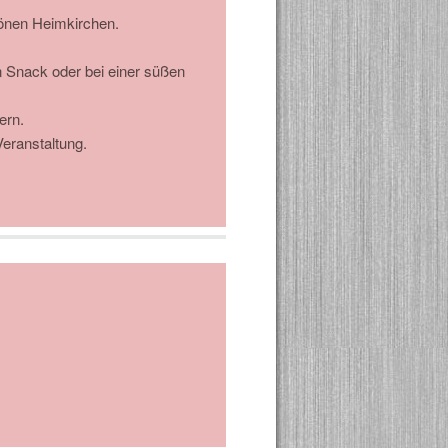
hönen Heimkirchen.
 Snack oder bei einer süßen
ern.
eranstaltung.