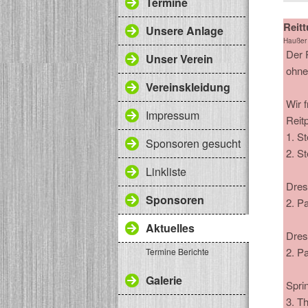
Termine
Reitt
Unsere Anlage
Haußer
Der 
Unser Verein
ohne
Vereinskleidung
Wir f
Impressum
Reit
1. S
Sponsoren gesucht
2. S
Linkliste
Dres
Sponsoren
2. Pa
Aktuelles
Dres
2. Pa
Termine Berichte
Galerie
Spri
3. T