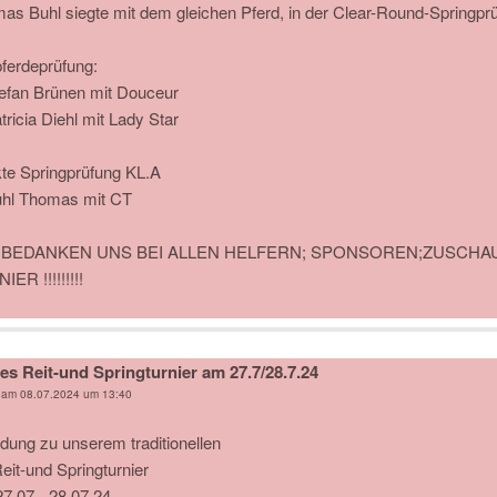
as Buhl siegte mit dem gleichen Pferd, in der Clear-Round-Springpr
pferdeprüfung:
tefan Brünen mit Douceur
tricia Diehl mit Lady Star
te Springprüfung KL.A
uhl Thomas mit CT
 BEDANKEN UNS BEI ALLEN HELFERN; SPONSOREN;ZUSCHA
ER !!!!!!!!!
s Reit-und Springturnier am 27.7/28.7.24
 am
08.07.2024 um 13:40
adung zu unserem traditionellen
eit-und Springturnier
7.07.- 28.07.24