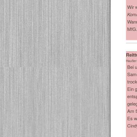
Wir 
Kom
Wann
MfG.
Reitt
Haußer
Bei 
Sams
troc
Ein 
ents
gele
Am S
Es w
Cindy