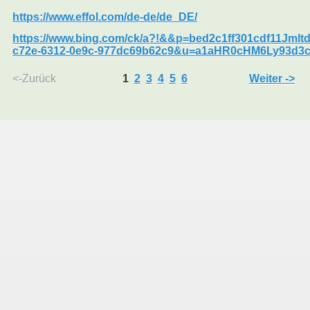
https://www.effol.com/de-de/de_DE/
https://www.bing.com/ck/a?!&&p=bed2c1ff301cdf1
c72e-6312-0e9c-977dc69b62c9&u=a1aHR0cHM6Ly93d
<-Zurück
1
2
3
4
5
6
Weiter ->